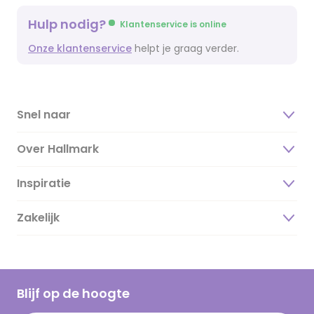
Hulp nodig?
Klantenservice is online
Onze klantenservice
helpt je graag verder.
Snel naar
Over Hallmark
Inspiratie
Over ons
Duurzaamheid
Zakelijk
Magazine
Vacatures
Inspiratieteksten
Inloggen retailer
Werken bij Hallmark
Cadeau inspiratie
Hallmark Kaartclub
Blijf op de hoogte
Kaartinspiratie