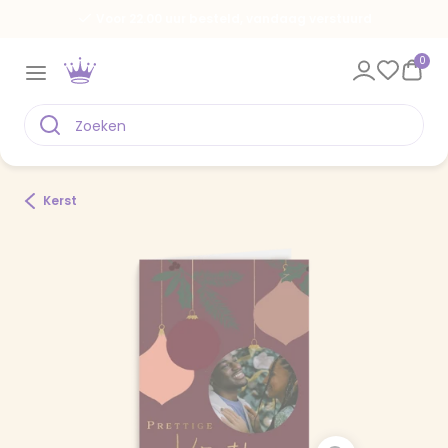
Voor 22.00 uur besteld, vandaag verstuurd
0
Kerst