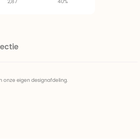
2,87
40%
ectie
n onze eigen designafdeling.