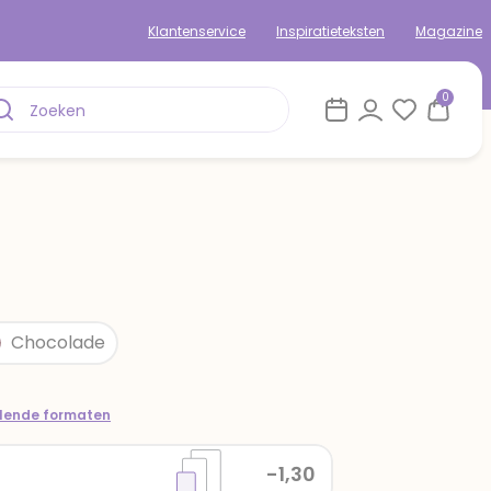
Klantenservice
Inspiratieteksten
Magazine
0
Chocolade
llende formaten
-1,30