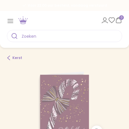
Voor 22.00 uur besteld, vandaag verstuurd
0
Kerst