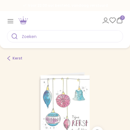
Voor 22.00 uur besteld, vandaag verstuurd
0
Kerst