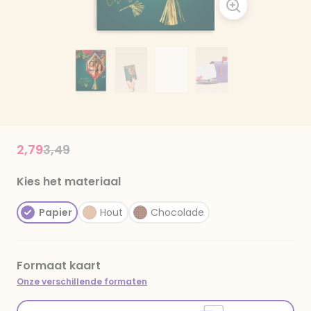
Price reduced from
to
2,79
3,49
Kies het materiaal
Papier
Hout
Chocolade
Formaat kaart
Onze verschillende formaten