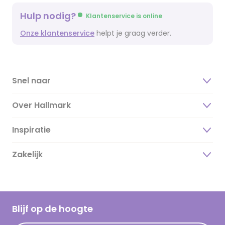
Hulp nodig?
Klantenservice is online
Onze klantenservice
helpt je graag verder.
Snel naar
Over Hallmark
Inspiratie
Over ons
Duurzaamheid
Zakelijk
Magazine
Vacatures
Inspiratieteksten
Inloggen retailer
Werken bij Hallmark
Cadeau inspiratie
Hallmark Kaartclub
Blijf op de hoogte
Kaartinspiratie
Acties