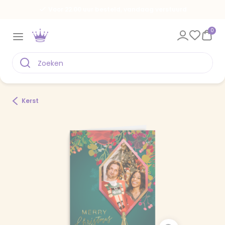
Voor 22.00 uur besteld, vandaag verstuurd
0
Kerst