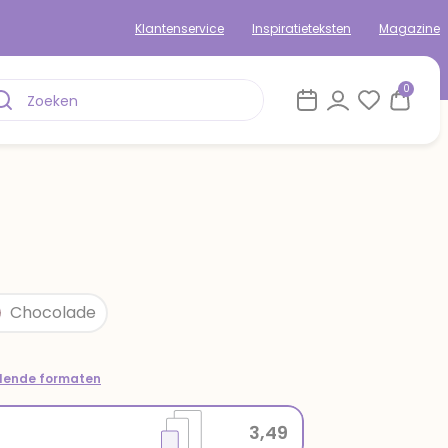
Klantenservice
Inspiratieteksten
Magazine
0
Chocolade
llende formaten
3,49