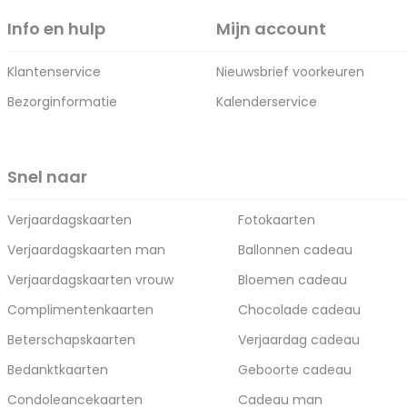
Info en hulp
Mijn account
Klantenservice
Nieuwsbrief voorkeuren
Bezorginformatie
Kalenderservice
Snel naar
Verjaardagskaarten
Fotokaarten
Verjaardagskaarten man
Ballonnen cadeau
Verjaardagskaarten vrouw
Bloemen cadeau
Complimentenkaarten
Chocolade cadeau
Beterschapskaarten
Verjaardag cadeau
Bedanktkaarten
Geboorte cadeau
Condoleancekaarten
Cadeau man