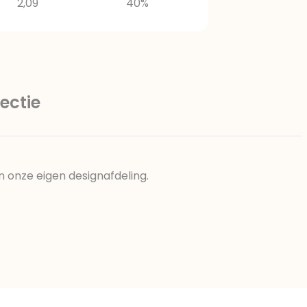
2,09
40%
ectie
n onze eigen designafdeling.