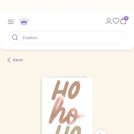
Voor 22.00 uur besteld, vandaag verstuurd
0
Kerst