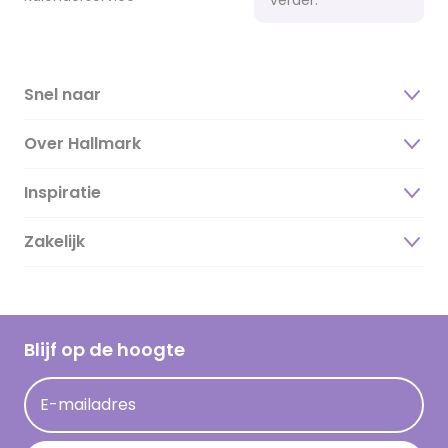
Snel naar
Over Hallmark
Inspiratie
Over ons
Duurzaamheid
Zakelijk
Magazine
Vacatures
Inspiratieteksten
Inloggen retailer
Werken bij Hallmark
Cadeau inspiratie
Hallmark Kaartclub
Blijf op de hoogte
Kaartinspiratie
Acties
E-mailadres
Persberichten