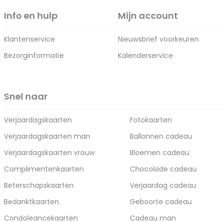
Info en hulp
Mijn account
Klantenservice
Nieuwsbrief voorkeuren
Bezorginformatie
Kalenderservice
Snel naar
Verjaardagskaarten
Fotokaarten
Verjaardagskaarten man
Ballonnen cadeau
Verjaardagskaarten vrouw
Bloemen cadeau
Complimentenkaarten
Chocolade cadeau
Beterschapskaarten
Verjaardag cadeau
Bedanktkaarten
Geboorte cadeau
Condoleancekaarten
Cadeau man