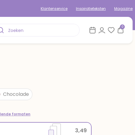
Klantenservice
Inspiratieteksten
Magazine
0
Chocolade
llende formaten
3,49