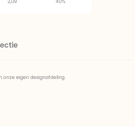
2,09
40%
ectie
n onze eigen designafdeling.