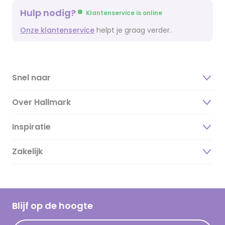
Hulp nodig?
Klantenservice is online
Onze klantenservice
helpt je graag verder.
Snel naar
Over Hallmark
Inspiratie
Over ons
Duurzaamheid
Zakelijk
Magazine
Vacatures
Inspiratieteksten
Inloggen retailer
Werken bij Hallmark
Cadeau inspiratie
Hallmark Kaartclub
Blijf op de hoogte
Kaartinspiratie
Acties