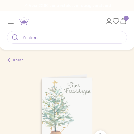
Voor 22.00 uur besteld, vandaag verstuurd
0
Kerst