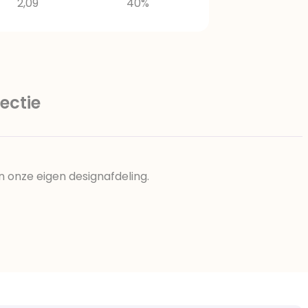
2,09
40%
ectie
n onze eigen designafdeling.