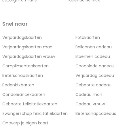
Bezorginformatie
Kalenderservice
Snel naar
Verjaardagskaarten
Fotokaarten
Verjaardagskaarten man
Ballonnen cadeau
Verjaardagskaarten vrouw
Bloemen cadeau
Complimentenkaarten
Chocolade cadeau
Beterschapskaarten
Verjaardag cadeau
Bedanktkaarten
Geboorte cadeau
Condoleancekaarten
Cadeau man
Geboorte felicitatiekaarten
Cadeau vrouw
Zwangerschap felicitatiekaarten
Beterschapcadeaus
Ontwerp je eigen kaart