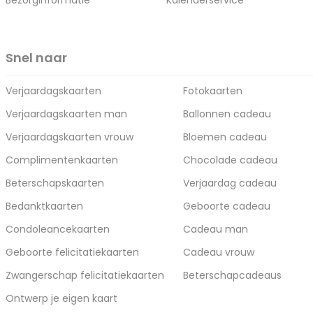
Bezorginformatie
Kalenderservice
Snel naar
Verjaardagskaarten
Fotokaarten
Verjaardagskaarten man
Ballonnen cadeau
Verjaardagskaarten vrouw
Bloemen cadeau
Complimentenkaarten
Chocolade cadeau
Beterschapskaarten
Verjaardag cadeau
Bedanktkaarten
Geboorte cadeau
Condoleancekaarten
Cadeau man
Geboorte felicitatiekaarten
Cadeau vrouw
Zwangerschap felicitatiekaarten
Beterschapcadeaus
Ontwerp je eigen kaart