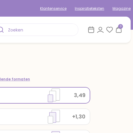
Klantenservice
Inspiratieteksten
Magazine
0
llende formaten
3,49
+1,30