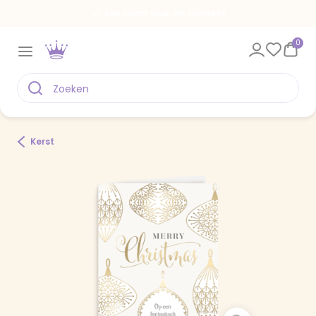
Een kaart voor elk moment
0
Kerst