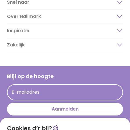
Snel naar
Over Hallmark
Inspiratie
Over ons
Duurzaamheid
Zakelijk
Magazine
Vacatures
Inspiratieteksten
Inloggen retailer
Werken bij Hallmark
Cadeau inspiratie
Hallmark Kaartclub
Blijf op de hoogte
Kaartinspiratie
Acties
E-mailadres
Persberichten
Hallmark en Kinderpostzegels
Aanmelden
Cookies d’r bij?