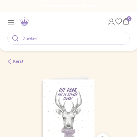
Een kaart voor elk moment
0
Kerst