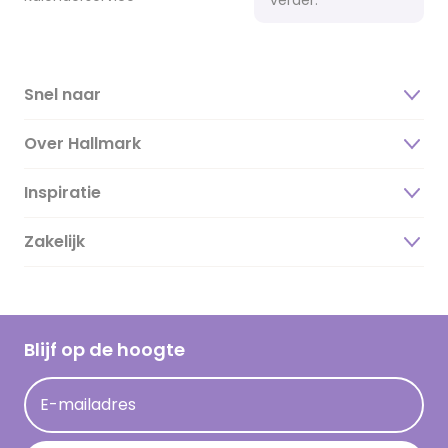
Snel naar
Over Hallmark
Inspiratie
Over ons
Duurzaamheid
Zakelijk
Magazine
Vacatures
Inspiratieteksten
Inloggen retailer
Werken bij Hallmark
Cadeau inspiratie
Hallmark Kaartclub
Blijf op de hoogte
Kaartinspiratie
Acties
E-mailadres
Persberichten