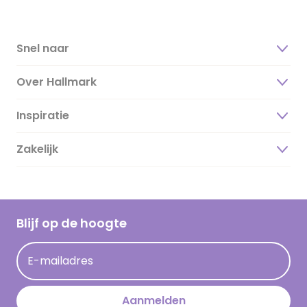
Snel naar
Over Hallmark
Inspiratie
Over ons
Duurzaamheid
Zakelijk
Magazine
Vacatures
Inspiratieteksten
Inloggen retailer
Werken bij Hallmark
Cadeau inspiratie
Hallmark Kaartclub
Blijf op de hoogte
Kaartinspiratie
Acties
E-mailadres
Persberichten
Hallmark en Kinderpostzegels
Aanmelden