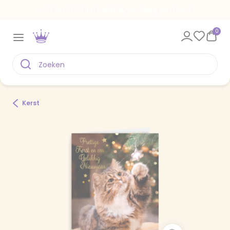
Voor 22.00 uur besteld, vandaag verstuurd
0
Kerst