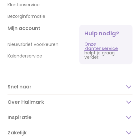
Klantenservice
Bezorginformatie
Mijn account
Hulp nodig?
Onze
Nieuwsbrief voorkeuren
klantenservice
helpt je graag
Kalenderservice
verder.
Snel naar
Over Hallmark
Inspiratie
Over ons
Duurzaamheid
Zakelijk
Magazine