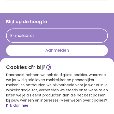
Vacatures
Inspiratieteksten
Inloggen retailer
Werken bij Hallmark
Cadeau inspiratie
Hallmark Kaartclub
Blijf op de hoogte
Kaartinspiratie
Acties
E-mailadres
Persberichten
Hallmark en Kinderpostzegels
Aanmelden
Cookies d’r bij?
Download onze app
Daarnaast hebben we ook de digitale cookies, waarmee
we jouw digitale leven makkelijker en persoonlijker
maken. Zo onthouden we bijvoorbeeld voor je wat er in je
winkelmandje zat, verbeteren we steeds onze website en
laten we je als eerst producten zien die het best passen
bij jouw wensen en interesses! Meer weten over cookies?
Klik dan hier.
Algemene voorwaarden
Privacy statement
Cookies