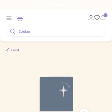
Een kaart voor elk moment
0
Kerst