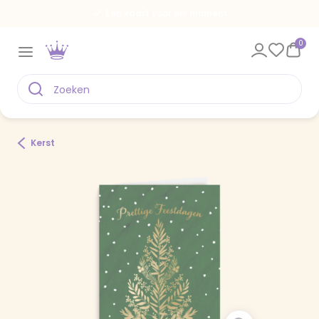
Een kaart voor elk moment
0
Kerst