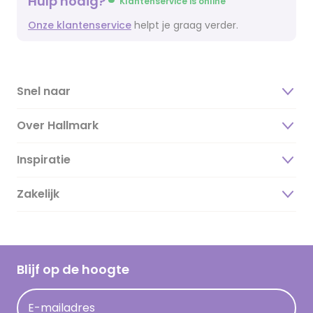
Hulp nodig?
Klantenservice is online
Onze klantenservice
helpt je graag verder.
Snel naar
Over Hallmark
Inspiratie
Over ons
Duurzaamheid
Zakelijk
Magazine
Vacatures
Inspiratieteksten
Inloggen retailer
Werken bij Hallmark
Cadeau inspiratie
Hallmark Kaartclub
Blijf op de hoogte
Kaartinspiratie
Acties
E-mailadres