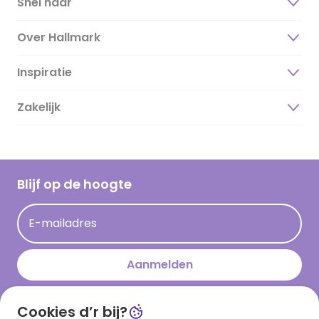
Snel naar
Over Hallmark
Inspiratie
Over ons
Duurzaamheid
Zakelijk
Magazine
Vacatures
Inspiratieteksten
Inloggen retailer
Werken bij Hallmark
Cadeau inspiratie
Hallmark Kaartclub
Blijf op de hoogte
Kaartinspiratie
Acties
E-mailadres
Persberichten
Hallmark en Kinderpostzegels
Aanmelden
Cookies d’r bij?