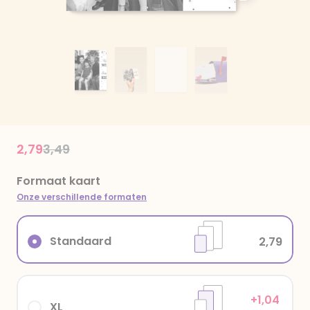
Price reduced from
to
2,79
3,49
Formaat kaart
Onze verschillende formaten
Standaard
2,79
+1,04
XL