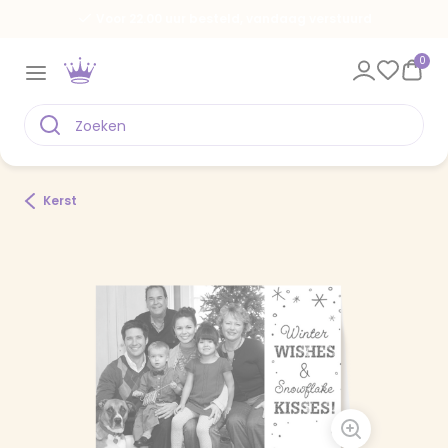
Voor 22.00 uur besteld, vandaag verstuurd
0
Kerst