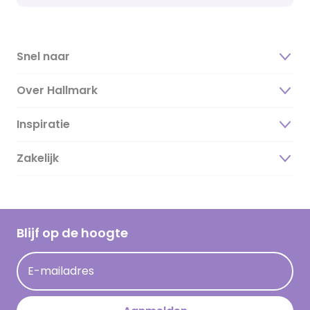
Snel naar
Over Hallmark
Inspiratie
Over ons
Duurzaamheid
Zakelijk
Magazine
Vacatures
Inspiratieteksten
Inloggen retailer
Werken bij Hallmark
Cadeau inspiratie
Hallmark Kaartclub
Blijf op de hoogte
Kaartinspiratie
Acties
E-mailadres
Persberichten
Hallmark en Kinderpostzegels