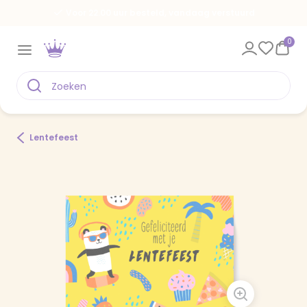
Voor 22.00 uur besteld, vandaag verstuurd
0
Lentefeest