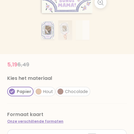
Price reduced from
to
5,19
6,49
Kies het materiaal
Papier
Hout
Chocolade
Formaat kaart
Onze verschillende formaten