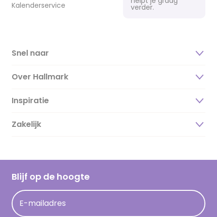
helpt je graag
Kalenderservice
verder.
Snel naar
Over Hallmark
Inspiratie
Over ons
Duurzaamheid
Zakelijk
Magazine
Vacatures
Inspiratieteksten
Inloggen retailer
Werken bij Hallmark
Cadeau inspiratie
Hallmark Kaartclub
Blijf op de hoogte
Kaartinspiratie
Acties
E-mailadres
Persberichten