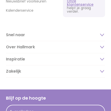
Onze
Nieuwsbrief voorkeuren
klantenservice
helpt je graag
Kalenderservice
verder.
Snel naar
Over Hallmark
Inspiratie
Over ons
Duurzaamheid
Zakelijk
Magazine
Vacatures
Inspiratieteksten
Inloggen retailer
Werken bij Hallmark
Cadeau inspiratie
Hallmark Kaartclub
Blijf op de hoogte
Kaartinspiratie
Acties