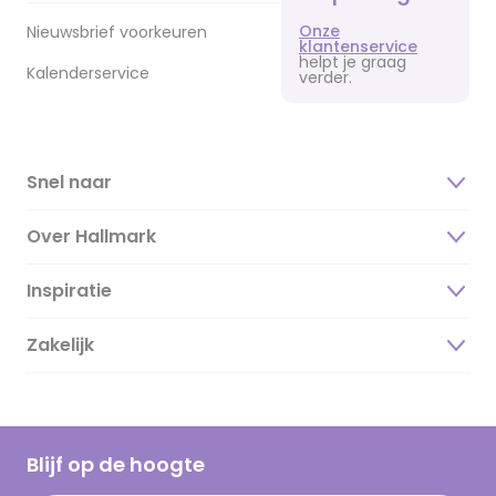
Onze
Nieuwsbrief voorkeuren
klantenservice
helpt je graag
Kalenderservice
verder.
Snel naar
Over Hallmark
Inspiratie
Over ons
Duurzaamheid
Zakelijk
Magazine
Vacatures
Inspiratieteksten
Inloggen retailer
Werken bij Hallmark
Cadeau inspiratie
Hallmark Kaartclub
Blijf op de hoogte
Kaartinspiratie