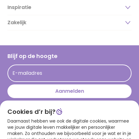
Inspiratie
Over ons
Duurzaamheid
Zakelijk
Magazine
Vacatures
Inspiratieteksten
Inloggen retailer
Werken bij Hallmark
Cadeau inspiratie
Hallmark Kaartclub
Blijf op de hoogte
Kaartinspiratie
Acties
E-mailadres
Persberichten
Hallmark en Kinderpostzegels
Aanmelden
Cookies d’r bij?
Download onze app
Daarnaast hebben we ook de digitale cookies, waarmee
we jouw digitale leven makkelijker en persoonlijker
maken. Zo onthouden we bijvoorbeeld voor je wat er in je