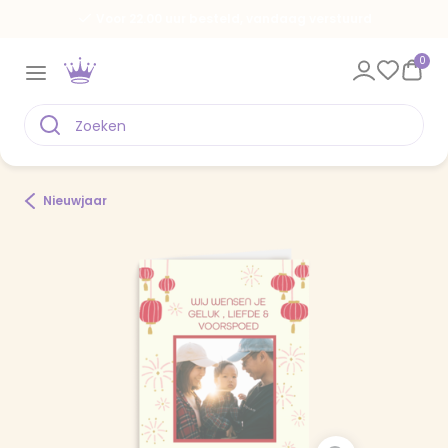
Voor 22.00 uur besteld, vandaag verstuurd
0
Nieuwjaar