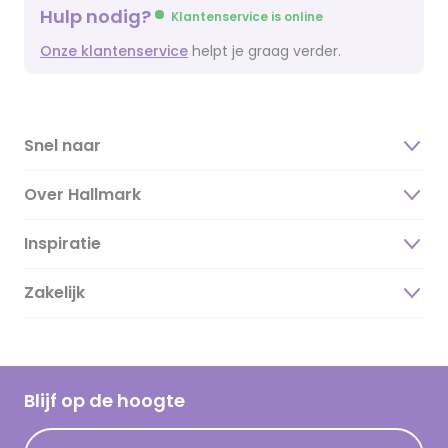
Hulp nodig?
Klantenservice is online
Onze klantenservice
helpt je graag verder.
Snel naar
Over Hallmark
Inspiratie
Over ons
Duurzaamheid
Zakelijk
Magazine
Vacatures
Inspiratieteksten
Inloggen retailer
Werken bij Hallmark
Cadeau inspiratie
Hallmark Kaartclub
Blijf op de hoogte
Kaartinspiratie
Acties