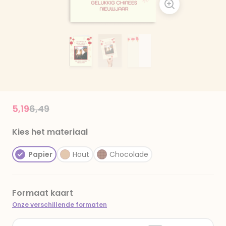
Price reduced from
to
5,19
6,49
Kies het materiaal
Papier
Hout
Chocolade
Formaat kaart
Onze verschillende formaten