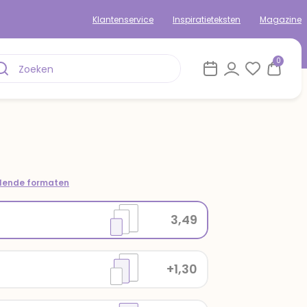
Klantenservice
Inspiratieteksten
Magazine
0
llende formaten
3,49
+1,30