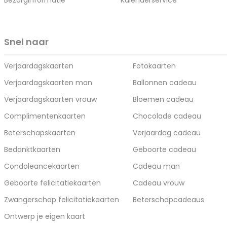
Bezorginformatie
Kalenderservice
Snel naar
Verjaardagskaarten
Fotokaarten
Verjaardagskaarten man
Ballonnen cadeau
Verjaardagskaarten vrouw
Bloemen cadeau
Complimentenkaarten
Chocolade cadeau
Beterschapskaarten
Verjaardag cadeau
Bedanktkaarten
Geboorte cadeau
Condoleancekaarten
Cadeau man
Geboorte felicitatiekaarten
Cadeau vrouw
Zwangerschap felicitatiekaarten
Beterschapcadeaus
Ontwerp je eigen kaart