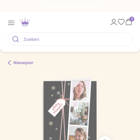
Een kaart voor elk moment
0
Nieuwjaar