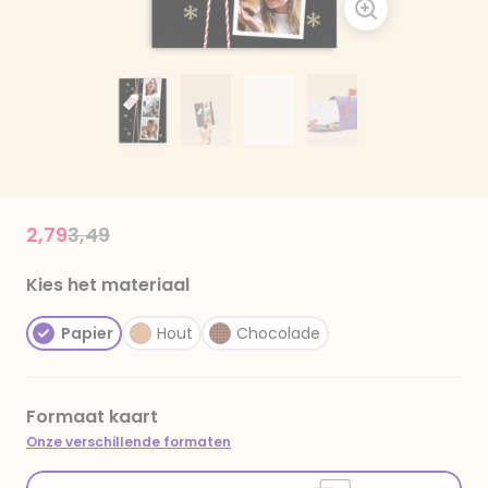
Price reduced from
to
2,79
3,49
Kies het materiaal
Papier
Hout
Chocolade
Formaat kaart
Onze verschillende formaten