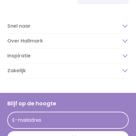
Snel naar
Over Hallmark
Inspiratie
Over ons
Duurzaamheid
Zakelijk
Magazine
Vacatures
Inspiratieteksten
Inloggen retailer
Werken bij Hallmark
Cadeau inspiratie
Hallmark Kaartclub
Blijf op de hoogte
Kaartinspiratie
Acties
E-mailadres
Persberichten
Hallmark en Kinderpostzegels