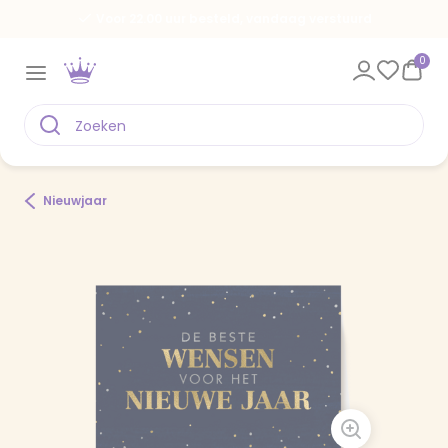
Voor 22.00 uur besteld, vandaag verstuurd
0
Nieuwjaar