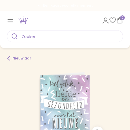
Een kaart voor elk moment
0
Nieuwjaar