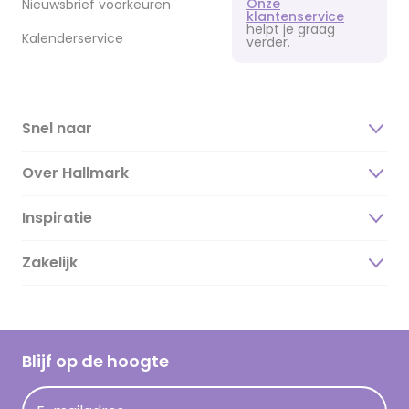
Onze
Nieuwsbrief voorkeuren
klantenservice
helpt je graag
Kalenderservice
verder.
Snel naar
Over Hallmark
Inspiratie
Over ons
Duurzaamheid
Zakelijk
Magazine
Vacatures
Inspiratieteksten
Inloggen retailer
Werken bij Hallmark
Cadeau inspiratie
Hallmark Kaartclub
Blijf op de hoogte
Kaartinspiratie
Acties