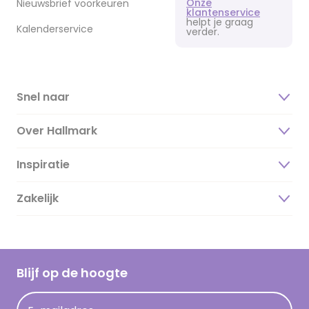
Onze
Nieuwsbrief voorkeuren
klantenservice
helpt je graag
Kalenderservice
verder.
Snel naar
Over Hallmark
Inspiratie
Over ons
Duurzaamheid
Zakelijk
Magazine
Vacatures
Inspiratieteksten
Inloggen retailer
Werken bij Hallmark
Cadeau inspiratie
Hallmark Kaartclub
Blijf op de hoogte
Kaartinspiratie
Acties