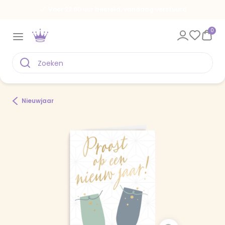
Voor 22.00 uur besteld, vandaag verstuurd
0
Nieuwjaar