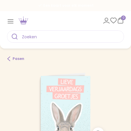
Een kaart voor elk moment
0
Pasen