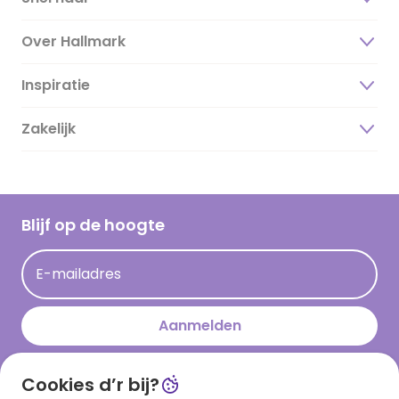
Over Hallmark
Inspiratie
Over ons
Duurzaamheid
Zakelijk
Magazine
Vacatures
Inspiratieteksten
Inloggen retailer
Werken bij Hallmark
Cadeau inspiratie
Hallmark Kaartclub
Blijf op de hoogte
Kaartinspiratie
Acties
E-mailadres
Persberichten
Hallmark en Kinderpostzegels
Aanmelden
Cookies d’r bij?
Download onze app