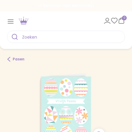
Een kaart voor elk moment
0
Pasen