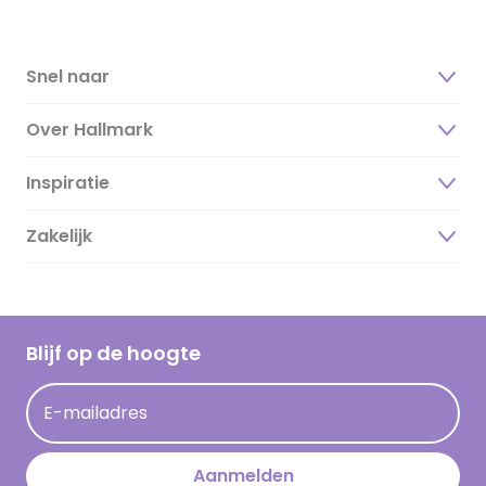
Snel naar
Over Hallmark
Inspiratie
Over ons
Duurzaamheid
Zakelijk
Magazine
Vacatures
Inspiratieteksten
Inloggen retailer
Werken bij Hallmark
Cadeau inspiratie
Hallmark Kaartclub
Blijf op de hoogte
Kaartinspiratie
Acties
E-mailadres
Persberichten
Hallmark en Kinderpostzegels
Aanmelden