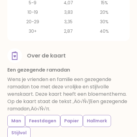
5-9
4,07
15%
10-19
3,83
20%
20-29
3,35
30%
30+
2,87
40%
Over de kaart
Een gezegende ramadan
Wens je vrienden en familie een gezegende
ramadan toe met deze vrolijke en stijlvolle
wenskaart. Deze kaart heeft een bloementhema.
Op de kaart staat de tekst ‚Äö√Ñ√∫Een gezegende
ramadan‚Äö√Ñ√π.
Man
Feestdagen
Papier
Hallmark
Stijlvol