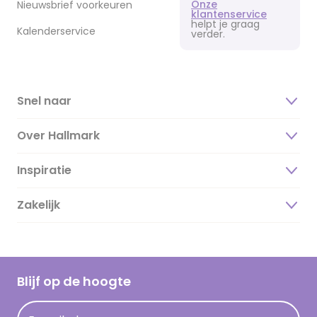
Onze
Nieuwsbrief voorkeuren
klantenservice
helpt je graag
Kalenderservice
verder.
Snel naar
Over Hallmark
Inspiratie
Over ons
Duurzaamheid
Zakelijk
Magazine
Vacatures
Inspiratieteksten
Inloggen retailer
Werken bij Hallmark
Cadeau inspiratie
Hallmark Kaartclub
Blijf op de hoogte
Kaartinspiratie
Acties