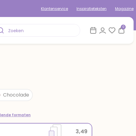
Klantenservice
Inspiratieteksten
Magazine
0
Chocolade
llende formaten
3,49