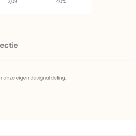
2,09
40%
ectie
n onze eigen designafdeling.