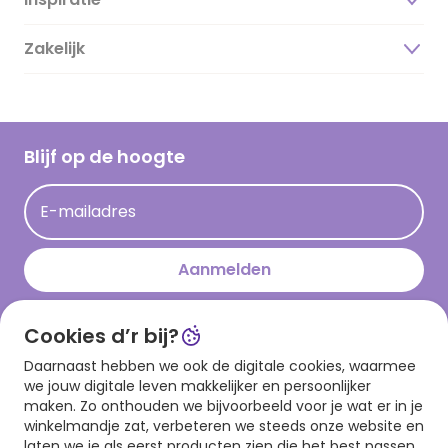
Over ons
Duurzaamheid
Zakelijk
Magazine
Vacatures
Inspiratieteksten
Inloggen retailer
Werken bij Hallmark
Cadeau inspiratie
Hallmark Kaartclub
Blijf op de hoogte
Kaartinspiratie
Acties
E-mailadres
Persberichten
Hallmark en Kinderpostzegels
Aanmelden
Cookies d’r bij?
Download onze app
Daarnaast hebben we ook de digitale cookies, waarmee
we jouw digitale leven makkelijker en persoonlijker
maken. Zo onthouden we bijvoorbeeld voor je wat er in je
winkelmandje zat, verbeteren we steeds onze website en
laten we je als eerst producten zien die het best passen