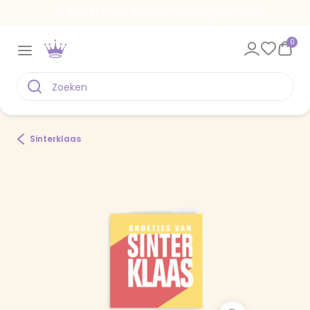
Voor 22.00 uur besteld, vandaag verstuurd
0
Sinterklaas