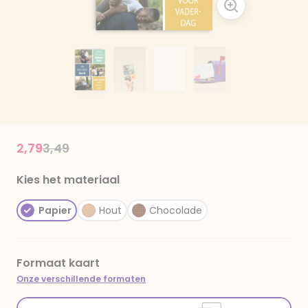
Price reduced from
to
2,79
3,49
Kies het materiaal
Papier
Hout
Chocolade
Formaat kaart
Onze verschillende formaten