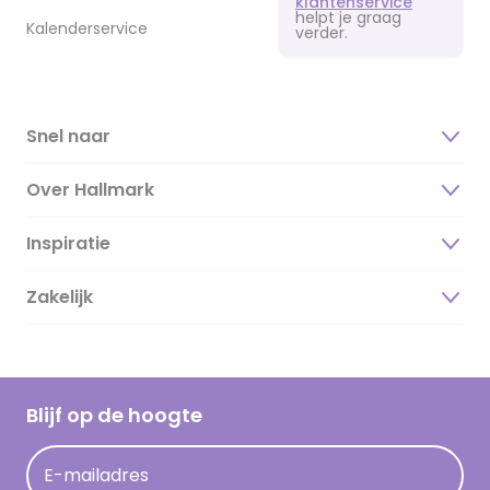
klantenservice
helpt je graag
Kalenderservice
verder.
Snel naar
Over Hallmark
Inspiratie
Over ons
Duurzaamheid
Zakelijk
Magazine
Vacatures
Inspiratieteksten
Inloggen retailer
Werken bij Hallmark
Cadeau inspiratie
Hallmark Kaartclub
Blijf op de hoogte
Kaartinspiratie
Acties
E-mailadres
Persberichten