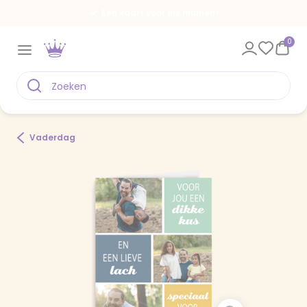
Een kaart voor elk moment
0
Vaderdag