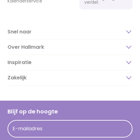
Kalenderservice
verder.
Snel naar
Over Hallmark
Inspiratie
Over ons
Duurzaamheid
Zakelijk
Magazine
Vacatures
Inspiratieteksten
Inloggen retailer
Werken bij Hallmark
Cadeau inspiratie
Hallmark Kaartclub
Blijf op de hoogte
Kaartinspiratie
Acties
E-mailadres
Persberichten