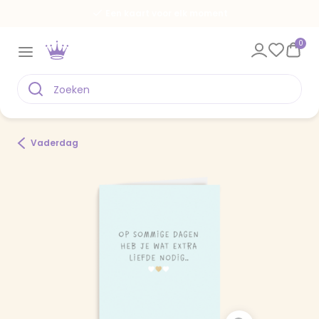
Een kaart voor elk moment
0
Vaderdag