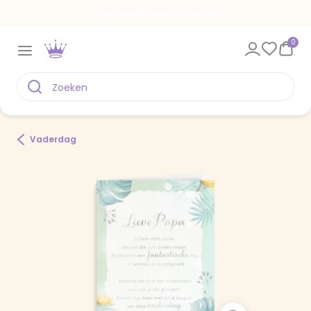
Een kaart voor elk moment
0
Vaderdag