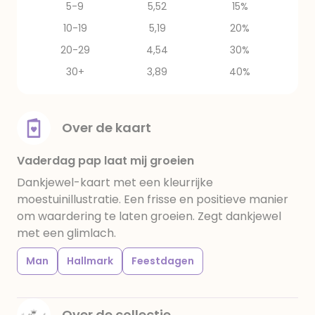
5-9
5,52
15%
10-19
5,19
20%
20-29
4,54
30%
30+
3,89
40%
Over de kaart
Vaderdag pap laat mij groeien
Dankjewel-kaart met een kleurrijke
moestuinillustratie. Een frisse en positieve manier
om waardering te laten groeien. Zegt dankjewel
met een glimlach.
Man
Hallmark
Feestdagen
Over de collectie