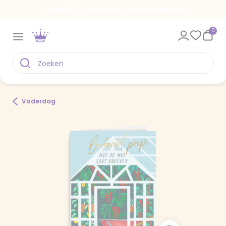
Voor 22.00 uur besteld, vandaag verstuurd
0
Vaderdag