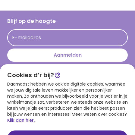
Inspiratieteksten
Inloggen retailer
Werken bij Hallmark
Cadeau inspiratie
Hallmark Kaartclub
Blijf op de hoogte
Kaartinspiratie
Acties
E-mailadres
Persberichten
Hallmark en Kinderpostzegels
Aanmelden
Cookies d’r bij?
Download onze app
Daarnaast hebben we ook de digitale cookies, waarmee
we jouw digitale leven makkelijker en persoonlijker
maken. Zo onthouden we bijvoorbeeld voor je wat er in je
winkelmandje zat, verbeteren we steeds onze website en
laten we je als eerst producten zien die het best passen
bij jouw wensen en interesses! Meer weten over cookies?
Klik dan hier.
Algemene voorwaarden
Privacy statement
Cookies
© 1999 - 2025 Hallmark