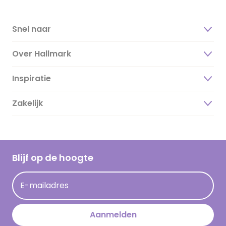
Snel naar
Over Hallmark
Inspiratie
Over ons
Duurzaamheid
Zakelijk
Magazine
Vacatures
Inspiratieteksten
Inloggen retailer
Werken bij Hallmark
Cadeau inspiratie
Hallmark Kaartclub
Blijf op de hoogte
Kaartinspiratie
Acties
E-mailadres
Persberichten
Hallmark en Kinderpostzegels
Aanmelden