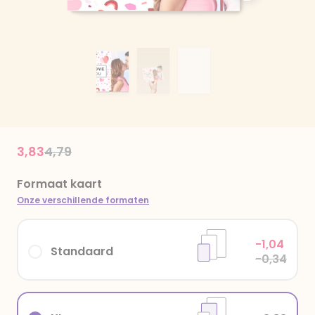
Price reduced from
to
3,83
4,79
Formaat kaart
Onze verschillende formaten
-1,04
Standaard
-0,34