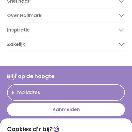
Snel naar
Over Hallmark
Inspiratie
Over ons
Duurzaamheid
Zakelijk
Magazine
Vacatures
Inspiratieteksten
Inloggen retailer
Werken bij Hallmark
Cadeau inspiratie
Hallmark Kaartclub
Blijf op de hoogte
Kaartinspiratie
Acties
E-mailadres
Persberichten
Hallmark en Kinderpostzegels
Aanmelden
Cookies d’r bij?