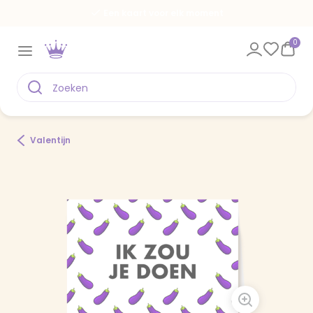
Een kaart voor elk moment
0
Valentijn