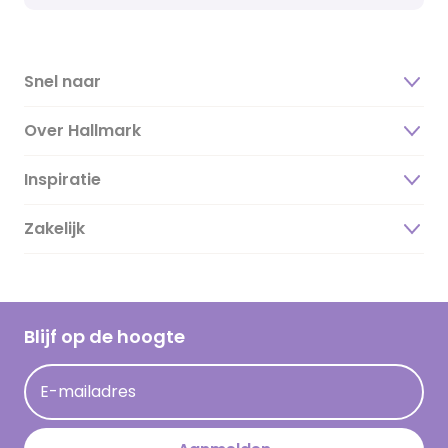
Snel naar
Over Hallmark
Inspiratie
Over ons
Duurzaamheid
Zakelijk
Magazine
Vacatures
Inspiratieteksten
Inloggen retailer
Werken bij Hallmark
Cadeau inspiratie
Hallmark Kaartclub
Blijf op de hoogte
Kaartinspiratie
Acties
E-mailadres
Persberichten
Hallmark en Kinderpostzegels