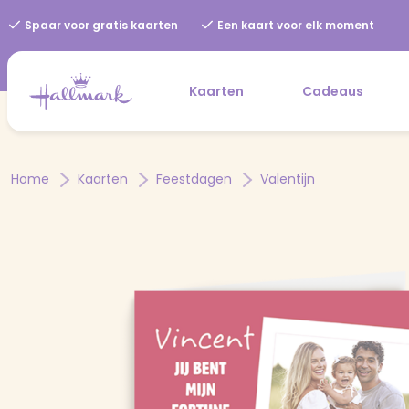
Spaar voor gratis kaarten
Een kaart voor elk moment
Kaarten
Cadeaus
Home
Kaarten
Feestdagen
Valentijn