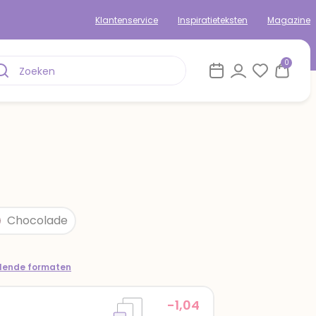
Klantenservice
Inspiratieteksten
Magazine
0
om
Chocolade
llende formaten
-1,04