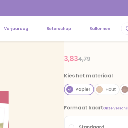
Verjaardag
Beterschap
Ballonnen
3,83
Price reduced fr
to
4,79
Kies het materiaal
Papier
Hout
Formaat kaart
Onze verschi
Standaard