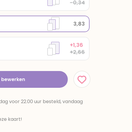
-0,34
3,83
+1,36
+2,66
t bewerken
dag voor 22.00 uur besteld, vandaag
ze kaart!