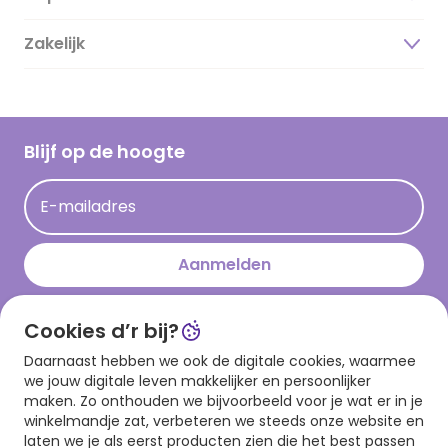
Duurzaamheid
Zakelijk
Magazine
Vacatures
Inspiratieteksten
Inloggen retailer
Werken bij Hallmark
Cadeau inspiratie
Hallmark Kaartclub
Blijf op de hoogte
Kaartinspiratie
Acties
E-mailadres
Persberichten
Hallmark en Kinderpostzegels
Aanmelden
Cookies d’r bij?
Download onze app
Daarnaast hebben we ook de digitale cookies, waarmee
we jouw digitale leven makkelijker en persoonlijker
maken. Zo onthouden we bijvoorbeeld voor je wat er in je
winkelmandje zat, verbeteren we steeds onze website en
laten we je als eerst producten zien die het best passen