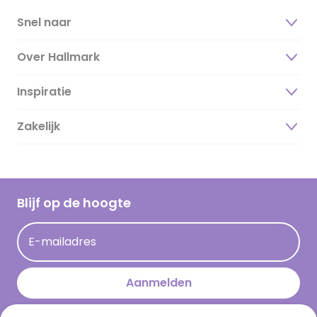
Snel naar
Over Hallmark
Inspiratie
Over ons
Duurzaamheid
Zakelijk
Magazine
Vacatures
Inspiratieteksten
Inloggen retailer
Werken bij Hallmark
Cadeau inspiratie
Hallmark Kaartclub
Blijf op de hoogte
Kaartinspiratie
Acties
E-mailadres
Persberichten
Hallmark en Kinderpostzegels
Aanmelden