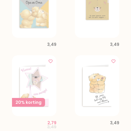
3,49
3,49
20% korting
2,79
3,49
Price reduced from
to
3,49