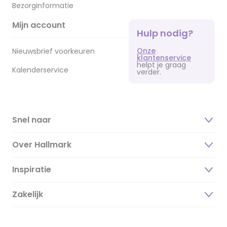
Bezorginformatie
Mijn account
Hulp nodig?
Onze
Nieuwsbrief voorkeuren
klantenservice
helpt je graag
Kalenderservice
verder.
Snel naar
Over Hallmark
Inspiratie
Over ons
Duurzaamheid
Zakelijk
Magazine
Vacatures
Inspiratieteksten
Inloggen retailer