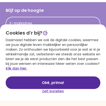
Werken bij Hallmark
Cadeau inspiratie
Hallmark Kaartclub
Blijf op de hoogte
Kaartinspiratie
Acties
E-mailadres
Persberichten
Cookies d’r bij?
Hallmark en Kinderpostzegels
Aanmelden
Daarnaast hebben we ook de digitale cookies, waarmee
we jouw digitale leven makkelijker en persoonlijker
maken. Zo onthouden we bijvoorbeeld voor je wat er in je
winkelmandje zat, verbeteren we steeds onze website en
Download onze app
laten we je als eerst producten zien die het best passen
bij jouw wensen en interesses! Meer weten over cookies?
Klik dan hier.
Oké, prima!
Zelf instellen
Algemene voorwaarden
Privacy statement
Cookies
© 1999 - 2025 Hallmark