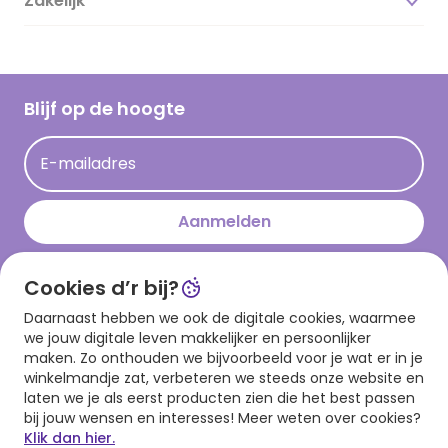
Zakelijk
Magazine
Vacatures
Inspiratieteksten
Inloggen retailer
Werken bij Hallmark
Cadeau inspiratie
Hallmark Kaartclub
Blijf op de hoogte
Kaartinspiratie
Acties
E-mailadres
Persberichten
Hallmark en Kinderpostzegels
Aanmelden
Cookies d’r bij?
Download onze app
Daarnaast hebben we ook de digitale cookies, waarmee
we jouw digitale leven makkelijker en persoonlijker
maken. Zo onthouden we bijvoorbeeld voor je wat er in je
winkelmandje zat, verbeteren we steeds onze website en
laten we je als eerst producten zien die het best passen
bij jouw wensen en interesses! Meer weten over cookies?
Klik dan hier.