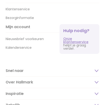
Klantenservice
Bezorginformatie
Mijn account
Hulp nodig?
Onze
Nieuwsbrief voorkeuren
klantenservice
helpt je graag
Kalenderservice
verder.
Snel naar
Over Hallmark
Inspiratie
Over ons
Duurzaamheid