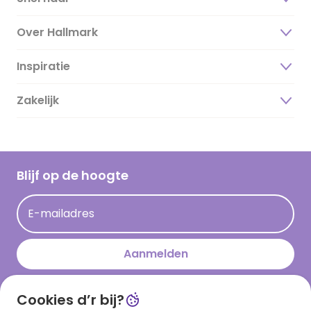
Over Hallmark
Inspiratie
Over ons
Duurzaamheid
Zakelijk
Magazine
Vacatures
Inspiratieteksten
Inloggen retailer
Werken bij Hallmark
Cadeau inspiratie
Hallmark Kaartclub
Blijf op de hoogte
Kaartinspiratie
Acties
E-mailadres
Persberichten
Hallmark en Kinderpostzegels
Aanmelden
Cookies d’r bij?
Download onze app