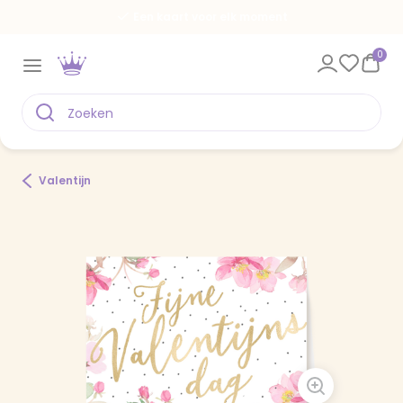
Een kaart voor elk moment
0
Valentijn